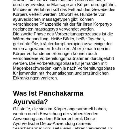
durch
ayurvedische Massage
am Körper durchgeführt.
Mit diesen Verfahren soll das Fett auf das Gewebe des
Körpers verteilt werden. Obwohl es Hunderte von
ayurvedischen massagetypen gibt, können
verschiedene Pflanzenöle mit der für Ihren Körpertyp
geeigneten massagetyp verwendet werden.
Die zweite Phase des Vorbereitungsprozesses ist die
Wärmebehandlung. Heiße Bäder, heiße Taschen,
gekochte Öle, kräuterdampftherapien usw. einige der
vielen angewandten Techniken. Aber je nach den im
Körper vorhandenen Störungen können auch
verschiedene Vorbereitungsmaßnahmen durchgeführt
werden. Die Vorbereitungsphase für jemanden mit
Magenbeschwerden kann je nach Vorbereitungsphase
für jemanden mit rheumatischen und entzündlichen
Erkrankungen variieren.
Was Ist Panchakarma
Ayurveda?
Giftstoffe, die sich im Körper angesammelt haben,
werden durch Erweichung der vorbereitenden
Anwendung aus dem Körper entfernt. Diese
Ayurvedische Detox-Anwendung
namens
"
Panchakarma
" wird seit vielen Jahren verwendet. In