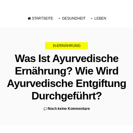
STARTSEITE
GESUNDHEIT
LEBEN
DIÄT
PFLEGE
ERNÄHRUNG
ERNÄHRUNG
SCHWÄCHUNG
Was Ist Ayurvedische
Ernährung? Wie Wird
Ayurvedische Entgiftung
Durchgeführt?
Noch keine Kommentare