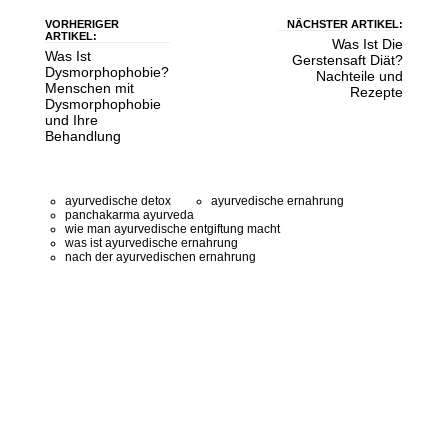
VORHERIGER
NÄCHSTER ARTIKEL:
ARTIKEL:
Was Ist Die
Was Ist
Gerstensaft Diät?
Dysmorphophobie?
Nachteile und
Menschen mit
Rezepte
Dysmorphophobie
und Ihre
Behandlung
ayurvedische detox
ayurvedische ernahrung
panchakarma ayurveda
wie man ayurvedische entgiftung macht
was ist ayurvedische ernahrung
nach der ayurvedischen ernahrung