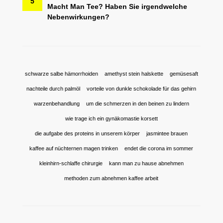
5
Macht Man Tee? Haben Sie irgendwelche
Nebenwirkungen?
schwarze salbe hämorrhoiden
amethyst stein halskette
gemüsesaft
nachteile durch palmöl
vorteile von dunkle schokolade für das gehirn
warzenbehandlung
um die schmerzen in den beinen zu lindern
wie trage ich ein gynäkomastie korsett
die aufgabe des proteins in unserem körper
jasmintee brauen
kaffee auf nüchternen magen trinken
endet die corona im sommer
kleinhirn-schlaffe chirurgie
kann man zu hause abnehmen
methoden zum abnehmen kaffee arbeit