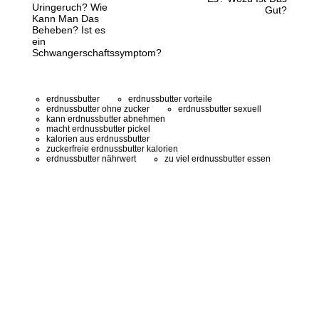
Uringeruch? Wie
Gut?
Kann Man Das
Beheben? Ist es
ein
Schwangerschaftssymptom?
erdnussbutter
erdnussbutter vorteile
erdnussbutter ohne zucker
erdnussbutter sexuell
kann erdnussbutter abnehmen
macht erdnussbutter pickel
kalorien aus erdnussbutter
zuckerfreie erdnussbutter kalorien
erdnussbutter nährwert
zu viel erdnussbutter essen