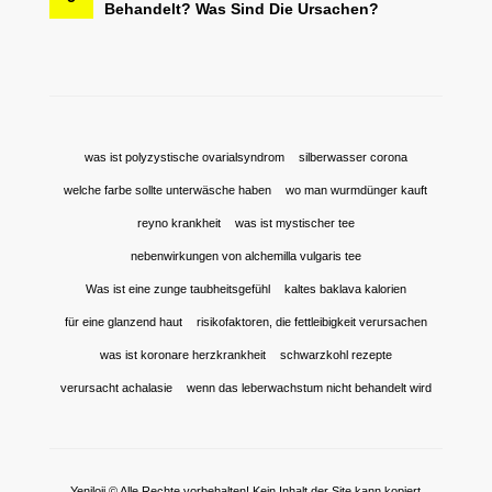
Behandelt? Was Sind Die Ursachen?
was ist polyzystische ovarialsyndrom
silberwasser corona
welche farbe sollte unterwäsche haben
wo man wurmdünger kauft
reyno krankheit
was ist mystischer tee
nebenwirkungen von alchemilla vulgaris tee
Was ist eine zunge taubheitsgefühl
kaltes baklava kalorien
für eine glanzend haut
risikofaktoren, die fettleibigkeit verursachen
was ist koronare herzkrankheit
schwarzkohl rezepte
verursacht achalasie
wenn das leberwachstum nicht behandelt wird
Yeniloji © Alle Rechte vorbehalten! Kein Inhalt der Site kann kopiert