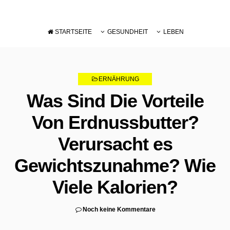
STARTSEITE
GESUNDHEIT
LEBEN
DIÄT
PFLEGE
ERNÄHRUNG
ERNÄHRUNG
SCHWÄCHUNG
Was Sind Die Vorteile
Von Erdnussbutter?
Verursacht es
Gewichtszunahme? Wie
Viele Kalorien?
Noch keine Kommentare