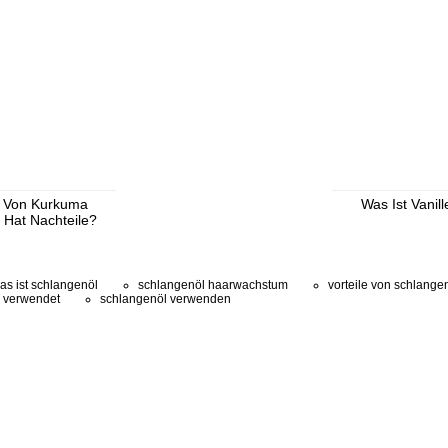
e Von Kurkuma
Was Ist Vanil
 Hat Nachteile?
as ist schlangenöl
schlangenöl haarwachstum
vorteile von schlange
 verwendet
schlangenöl verwenden