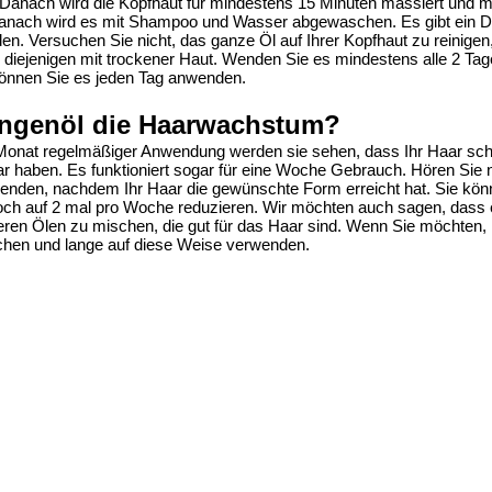
. Danach wird die Kopfhaut für mindestens 15 Minuten massiert und 
anach wird es mit Shampoo und Wasser abgewaschen. Es gibt ein Det
n. Versuchen Sie nicht, das ganze Öl auf Ihrer Kopfhaut zu reinigen
diejenigen mit trockener Haut. Wenden Sie es mindestens alle 2 Tag
können Sie es jeden Tag anwenden.
angenöl die Haarwachstum?
Monat regelmäßiger Anwendung werden sie sehen, dass Ihr Haar sch
r haben. Es funktioniert sogar für eine Woche Gebrauch. Hören Sie n
wenden
, nachdem Ihr Haar die gewünschte Form erreicht hat. Sie kön
ch auf 2 mal pro Woche reduzieren. Wir möchten auch sagen, dass e
ren Ölen zu mischen, die gut für das Haar sind. Wenn Sie möchten, 
schen und lange auf diese Weise verwenden.