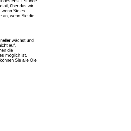
mindestens 1 Stunde
ail, über das wir
, wenn Sie es
e an, wenn Sie die
neller wächst und
icht auf,
nen die
s möglich ist,
können Sie alle Öle