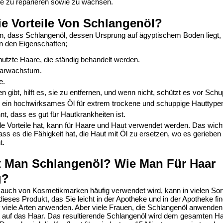
e zu reparieren sowie zu wachsen.
e Vorteile Von Schlangenöl?
n, dass
Schlangenöl
, dessen Ursprung auf ägyptischem Boden liegt, 
en den Eigenschaften;
nutzte Haare, die ständig behandelt werden.
aarwachstum.
e.
gibt, hilft es, sie zu entfernen, und wenn nicht, schützt es vor Sch
s ein hochwirksames Öl für extrem trockene und schuppige Hauttype
nt, dass es gut für Hautkrankheiten ist.
ele Vorteile hat, kann für Haare und Haut verwendet werden. Das wicht
ss es die Fähigkeit hat, die Haut mit Öl zu ersetzen, wo es gerieben
t.
t Man Schlangenöl? Wie Man Für Haar
g?
 auch von Kosmetikmarken häufig verwendet wird, kann in vielen So
dieses Produkt, das Sie leicht in der Apotheke und in der Apotheke fi
viele Arten anwenden. Aber viele Frauen, die
Schlangenöl
anwenden,
 auf das Haar. Das resultierende Schlangenöl wird dem gesamten Haa