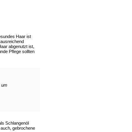
esundes Haar ist
 ausreichend
aar abgenutzt ist,
nde Pflege sollten
, um
als Schlangenöl
ft auch, gebrochene