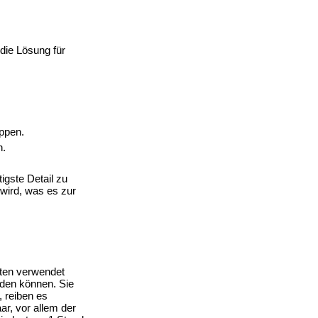
die Lösung für
uppen.
n.
igste Detail zu
 wird, was es zur
rten verwendet
nden können. Sie
 reiben es
r, vor allem der