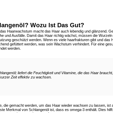
hlangenöl? Wozu Ist Das Gut?
ür das Haarwachstum macht das Haar auch lebendig und glänzend. G
he und Ausfälle. Damit das Haar richtig wächst, müssen die Wurzeln
nutzung geschützt werden. Wenn es viele haarfrakturen gibt und das H
chend gefüttert werden, was sein Wachstum verhindert. Für eine gesu
endet werden.
hlangenöl; liefert die Feuchtigkeit und Vitamine, die das Haar braucht
 kurzer Zeit effektiv zu wachsen.
le, die gemacht werden, um das Haar wieder wachsen zu lassen, ist 
gste
Merkmal von Schlangenöl
ist, dass es omega-3 enthält. Dies hil