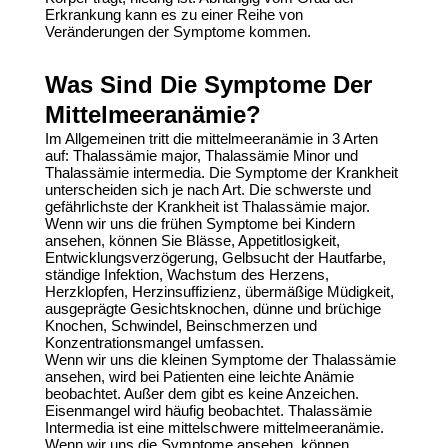
Erkrankung kann es zu einer Reihe von
Veränderungen der Symptome kommen.
Was Sind Die Symptome Der
Mittelmeeranämie?
Im Allgemeinen tritt die
mittelmeeranämie
in 3 Arten
auf:
Thalassämie major
,
Thalassämie Minor
und
Thalassämie intermedia
. Die Symptome der Krankheit
unterscheiden sich je nach Art. Die schwerste und
gefährlichste der Krankheit ist Thalassämie major.
Wenn wir uns die frühen Symptome bei Kindern
ansehen, können Sie Blässe, Appetitlosigkeit,
Entwicklungsverzögerung, Gelbsucht der Hautfarbe,
ständige Infektion, Wachstum des Herzens,
Herzklopfen, Herzinsuffizienz, übermäßige Müdigkeit,
ausgeprägte Gesichtsknochen, dünne und brüchige
Knochen, Schwindel, Beinschmerzen und
Konzentrationsmangel umfassen.
Wenn wir uns die kleinen
Symptome der Thalassämie
ansehen, wird bei Patienten eine leichte Anämie
beobachtet. Außer dem gibt es keine Anzeichen.
Eisenmangel wird häufig beobachtet. Thalassämie
Intermedia ist eine mittelschwere mittelmeeranämie.
Wenn wir uns die Symptome ansehen, können