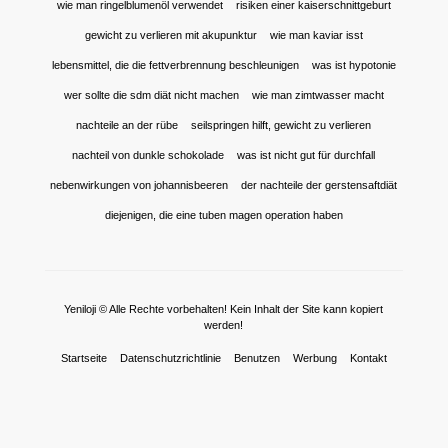
wie man ringelblumenöl verwendet
risiken einer kaiserschnittgeburt
gewicht zu verlieren mit akupunktur
wie man kaviar isst
lebensmittel, die die fettverbrennung beschleunigen
was ist hypotonie
wer sollte die sdm diät nicht machen
wie man zimtwasser macht
nachteile an der rübe
seilspringen hilft, gewicht zu verlieren
nachteil von dunkle schokolade
was ist nicht gut für durchfall
nebenwirkungen von johannisbeeren
der nachteile der gerstensaftdiät
diejenigen, die eine tuben magen operation haben
Yeniloji © Alle Rechte vorbehalten! Kein Inhalt der Site kann kopiert
werden!
Startseite
Datenschutzrichtlinie
Benutzen
Werbung
Kontakt