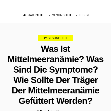
STARTSEITE
GESUNDHEIT
LEBEN
DIÄT
PFLEGE
ERNÄHRUNG
GESUNDHEIT
SCHWÄCHUNG
Was Ist
Mittelmeeranämie? Was
Sind Die Symptome?
Wie Sollte Der Träger
Der Mittelmeeranämie
Gefüttert Werden?