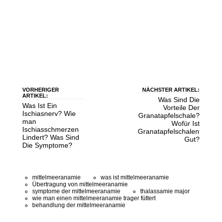
VORHERIGER
NÄCHSTER ARTIKEL:
ARTIKEL:
Was Sind Die
Was Ist Ein
Vorteile Der
Ischiasnerv? Wie
Granatapfelschale?
man
Wofür Ist
Ischiasschmerzen
Granatapfelschalentee
Lindert? Was Sind
Gut?
Die Symptome?
mittelmeeranamie
was ist mittelmeeranamie
Übertragung von mittelmeeranamie
symptome der mittelmeeranamie
thalassamie major
wie man einen mittelmeeranamie trager füttert
behandlung der mittelmeeranamie